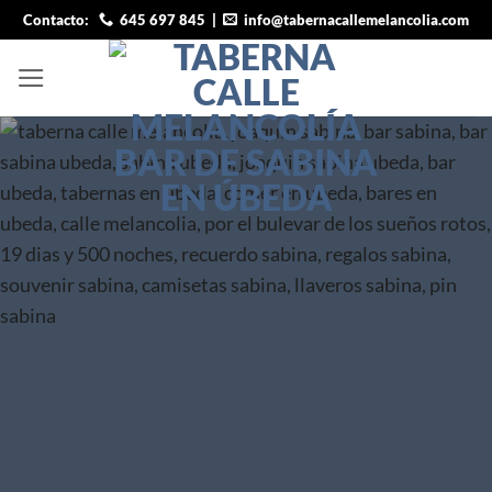
Saltar
Contacto:
645 697 845
|
info@tabernacallemelancolia.com
al
contenido
Quiero mudarme hace años…
Calle
Melancolía